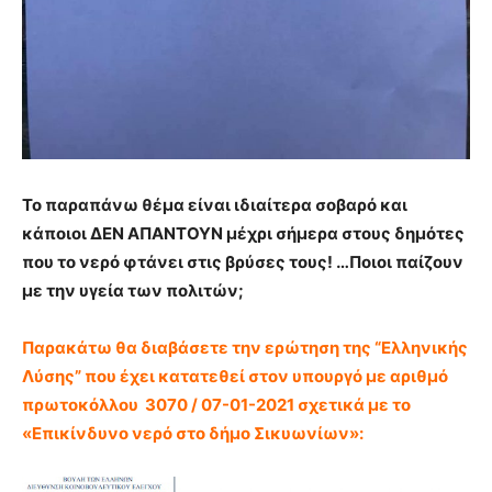
Το παραπάνω θέμα είναι ιδιαίτερα σοβαρό και
κάποιοι ΔΕΝ ΑΠΑΝΤΟΥΝ μέχρι σήμερα στους δημότες
που το νερό φτάνει στις βρύσες τους! …Ποιοι παίζουν
με την υγεία των πολιτών;
Παρακάτω θα διαβάσετε την ερώτηση της “Ελληνικής
Λύσης” που έχει κατατεθεί στον υπουργό με αριθμό
πρωτοκόλλου 3070 / 07-01-2021 σχετικά με το
«Επικίνδυνο νερό στο δήμο Σικυωνίων»: