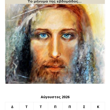
Αύγουστος 2026
Δ
Τ
Τ
Π
Π
Σ
Κ