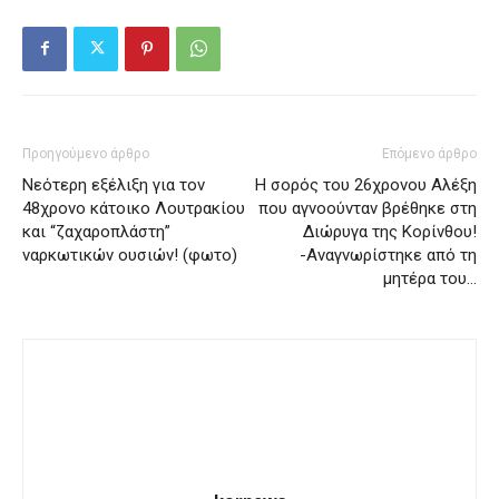
Προηγούμενο άρθρο
Επόμενο άρθρο
Νεότερη εξέλιξη για τον
Η σορός του 26χρονου Αλέξη
48χρονο κάτοικο Λουτρακίου
που αγνοούνταν βρέθηκε στη
και “ζαχαροπλάστη”
Διώρυγα της Κορίνθου!
ναρκωτικών ουσιών! (φωτο)
-Αναγνωρίστηκε από τη
μητέρα του…