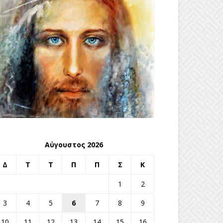
Αύγουστος 2026
Δ
Τ
Τ
Π
Π
Σ
Κ
1
2
3
4
5
6
7
8
9
10
11
12
13
14
15
16