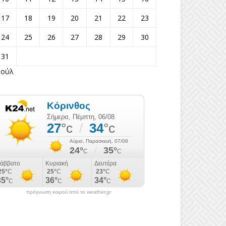
17
18
19
20
21
22
23
24
25
26
27
28
29
30
31
Ιούλ
πρόγνωση καιρού από το weather.gr