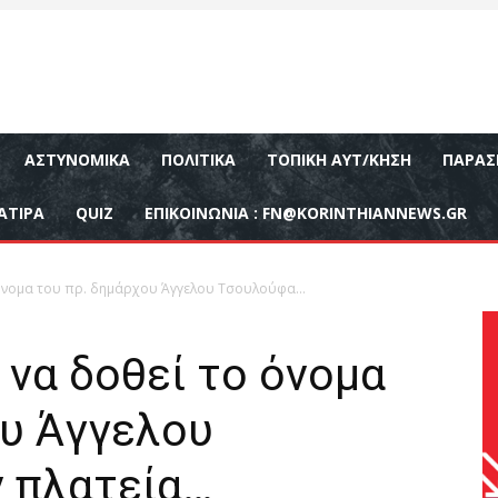
ΑΣΤΥΝΟΜΙΚΆ
ΠΟΛΙΤΙΚΆ
ΤΟΠΙΚΉ ΑΥΤ/ΚΗΣΗ
ΠΑΡΑΣ
ΑΤΙΡΑ
QUIZ
ΕΠΙΚΟΙΝΩΝΊΑ :
FN@KORINTHIANNEWS.GR
 όνομα του πρ. δημάρχου Άγγελου Τσουλούφα...
 να δοθεί το όνομα
ου Άγγελου
 πλατεία…