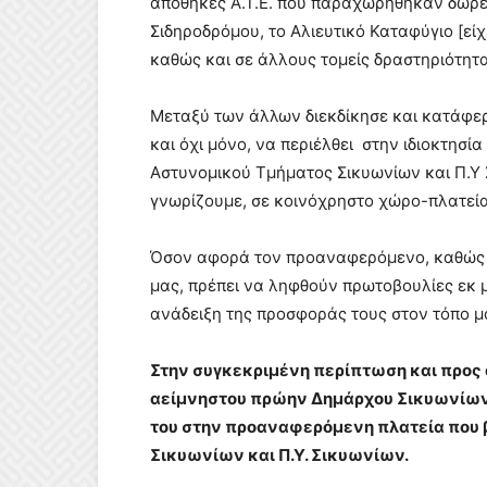
αποθήκες Α.Τ.Ε. που παραχωρήθηκαν δωρε
Σιδηροδρόμου, το Αλιευτικό Καταφύγιο [είχ
καθώς και σε άλλους τομείς δραστηριότητα
Μεταξύ των άλλων διεκδίκησε και κατάφε
και όχι μόνο, να περιέλθει στην ιδιοκτησί
Αστυνομικού Τμήματος Σικυωνίων και Π.Υ Σ
γνωρίζουμε, σε κοινόχρηστο χώρο-πλατεία
Όσον αφορά τον προαναφερόμενο, καθώς κ
μας, πρέπει να ληφθούν πρωτοβουλίες εκ μ
ανάδειξη της προσφοράς τους στον τόπο μ
Στην συγκεκριμένη περίπτωση και προς 
αείμνηστου πρώην Δημάρχου Σικυωνίων 
του στην προαναφερόμενη πλατεία που 
Σικυωνίων και Π.Υ. Σικυωνίων.