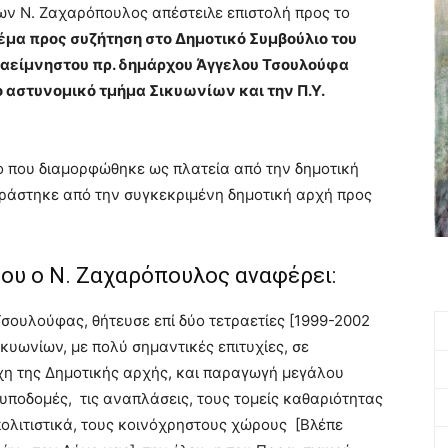
ων Ν. Ζαχαρόπουλος απέστειλε επιστολή προς το
θέμα προς συζήτηση στο Δημοτικό Συμβούλιο του
υ αείμνηστου πρ. δημάρχου Άγγελου Τσουλούφα
ο αστυνομικό τμήμα Σικυωνίων και την Π.Υ.
ο που διαμορφώθηκε ως πλατεία από την δημοτική
ράστηκε από την συγκεκριμένη δημοτική αρχή προς
του ο Ν. Ζαχαρόπουλος αναφέρει:
ουλούφας, θήτευσε επί δύο τετραετίες [1999-2002
κυωνίων, με πολύ σημαντικές επιτυχίες, σε
χη της Δημοτικής αρχής, και παραγωγή μεγάλου
υποδομές, τις αναπλάσεις, τους τομείς καθαριότητας
πολιτιστικά, τους κοινόχρηστους χώρους [Βλέπε