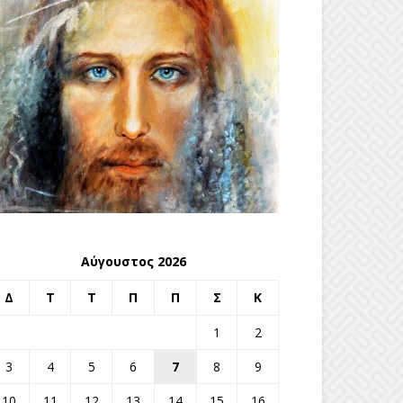
Αύγουστος 2026
Δ
Τ
Τ
Π
Π
Σ
Κ
1
2
3
4
5
6
7
8
9
10
11
12
13
14
15
16