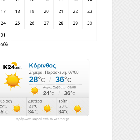
17
18
19
20
21
22
23
24
25
26
27
28
29
30
31
Ιούλ
πρόγνωση καιρού από το weather.gr