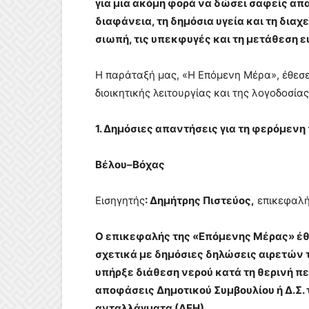
για μια ακόμη φορά να δώσει σαφείς απ
διαφάνεια, τη δημόσια υγεία και τη δια
σιωπή, τις υπεκφυγές και τη μετάθεση 
Η παράταξή μας, «Η Επόμενη Μέρα», έθεσε
διοικητικής λειτουργίας και της λογοδοσίας
1. Δημόσιες απαντήσεις για τη φερόμενη
Βέλου–Βόχας
Εισηγητής
: Δημήτρης Πιστεύος,
επικεφαλή
Ο επικεφαλής της «Επόμενης Μέρας» έ
σχετικά με δημόσιες δηλώσεις αιρετών 
υπήρξε διάθεση νερού κατά τη θερινή πε
αποφάσεις Δημοτικού Συμβουλίου ή Δ.Σ. 
ανταλλάγματα (ΔΕΗ).