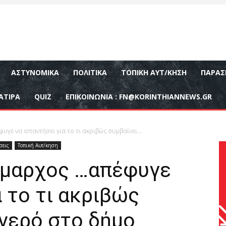
ΑΣΤΥΝΟΜΙΚΆ
ΠΟΛΙΤΙΚΆ
ΤΟΠΙΚΉ ΑΥΤ/ΚΗΣΗ
ΠΑΡΑΣ
ΑΤΙΡΑ
QUIZ
ΕΠΙΚΟΙΝΩΝΊΑ :
FN@KORINTHIANNEWS.GR
γε να απαντήσει για το τι ακριβώς συμβαίνει...
σεις
Τοπική Αυτ/κηση
ήμαρχος …απέφυγε
α το τι ακριβώς
 νερό στο δήμο