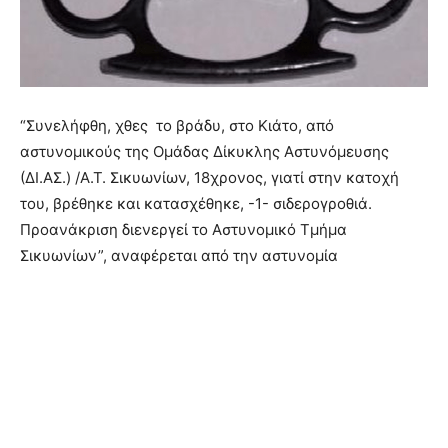
“Συνελήφθη, χθες το βράδυ, στο Κιάτο, από
αστυνομικούς της Ομάδας Δίκυκλης Αστυνόμευσης
(ΔΙ.ΑΣ.) /Α.Τ. Σικυωνίων, 18χρονος, γιατί στην κατοχή
του, βρέθηκε και κατασχέθηκε, -1- σιδερογροθιά.
Προανάκριση διενεργεί το Αστυνομικό Τμήμα
Σικυωνίων”, αναφέρεται από την αστυνομία