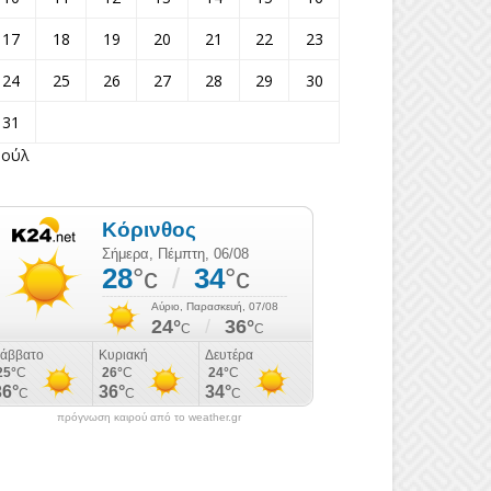
17
18
19
20
21
22
23
24
25
26
27
28
29
30
31
Ιούλ
πρόγνωση καιρού από το weather.gr