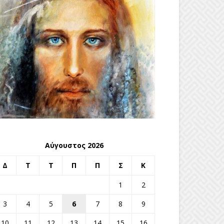
Αύγουστος 2026
Δ
Τ
Τ
Π
Π
Σ
Κ
1
2
3
4
5
6
7
8
9
10
11
12
13
14
15
16