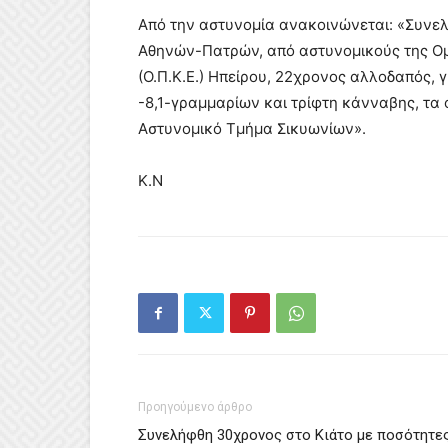
Από την αστυνομία ανακοινώνεται: «Συνελ
Αθηνών-Πατρών, από αστυνομικούς της Ο
(Ο.Π.Κ.Ε.) Ηπείρου, 22χρονος αλλοδαπός, 
-8,1-γραμμαρίων και τρίφτη κάνναβης, τα
Αστυνομικό Τμήμα Σικυωνίων».
Κ.Ν
Προηγούμενο άρθρο
Συνελήφθη 30χρονος στο Κιάτο με ποσότητε