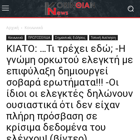
Αρχική
Κοινωνικά
Κοινωνικά
ΠΡΩΤΟΣΕΛΙΔΑ
Σημαντικές Ειδήσεις
Τοπική Αυτ/κηση
ΚΙΑΤΟ: …Τι τρέχει εδώ; -Η
γνώμη ορκωτού ελεγκτή με
επιφύλαξη δημιουργεί
σοβαρά ερωτήματα!!! -Οι
ίδιοι οι ελεγκτές δηλώνουν
ουσιαστικά ότι δεν είχαν
πλήρη πρόσβαση σε
κρίσιμα δεδομένα του
ελέγχου! (βίντεο)