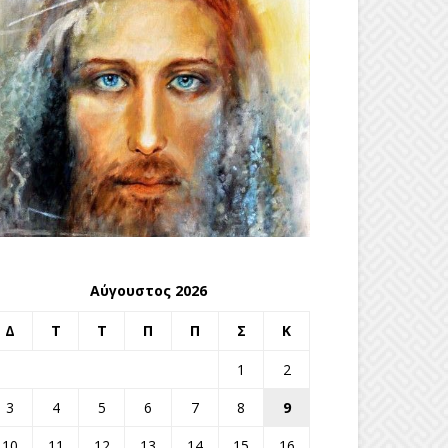
Αύγουστος 2026
Δ
Τ
Τ
Π
Π
Σ
Κ
1
2
3
4
5
6
7
8
9
10
11
12
13
14
15
16