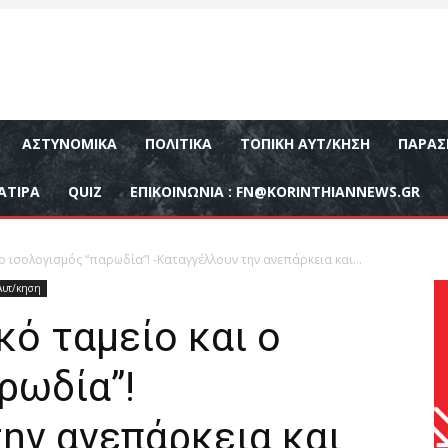
ΑΣΤΥΝΟΜΙΚΆ
ΠΟΛΙΤΙΚΆ
ΤΟΠΙΚΉ ΑΥΤ/ΚΗΣΗ
ΠΑΡΑΣ
ΑΤΙΡΑ
QUIZ
ΕΠΙΚΟΙΝΩΝΊΑ :
FN@KORINTHIANNEWS.GR
 ο ισολογισμός “παρωδία”! -Καταγγέλλουν την ανεπάρκεια και...
Αυτ/κηση
κό ταμείο και ο
ρωδία”!
ην ανεπάρκεια και