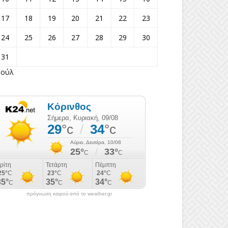
17
18
19
20
21
22
23
24
25
26
27
28
29
30
31
Ιούλ
πρόγνωση καιρού από το weather.gr