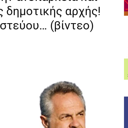
ς δημοτικής αρχής!
ιστεύου… (βίντεο)