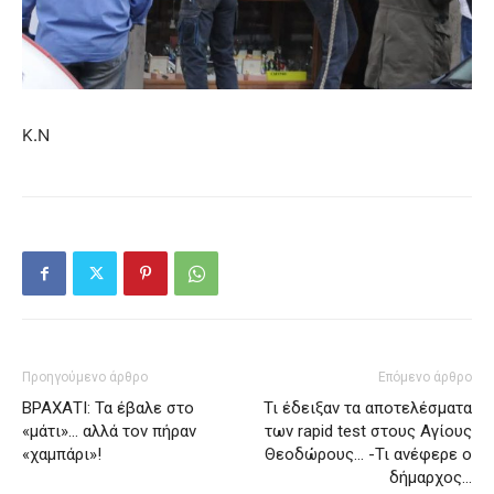
Κ.Ν
Προηγούμενο άρθρο
Επόμενο άρθρο
ΒΡΑΧΑΤΙ: Τα έβαλε στο
Τι έδειξαν τα αποτελέσματα
«μάτι»… αλλά τον πήραν
των rapid test στους Αγίους
«χαμπάρι»!
Θεοδώρους… -Τι ανέφερε ο
δήμαρχος…