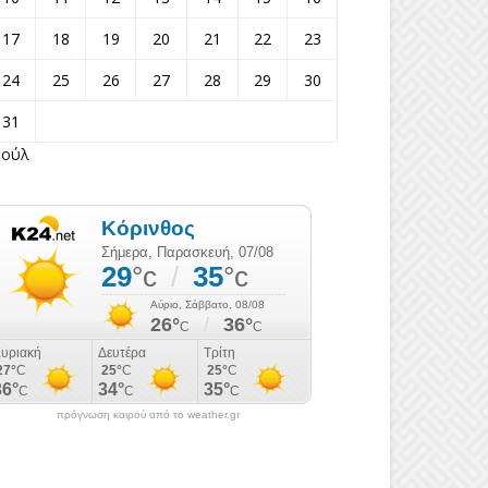
17
18
19
20
21
22
23
24
25
26
27
28
29
30
31
Ιούλ
πρόγνωση καιρού από το weather.gr