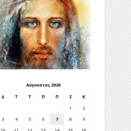
Αύγουστος 2026
Δ
Τ
Τ
Π
Π
Σ
Κ
1
2
3
4
5
6
7
8
9
10
11
12
13
14
15
16