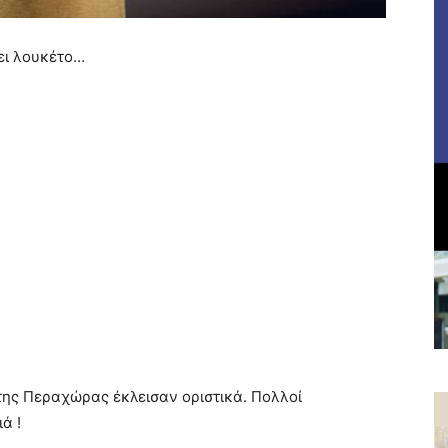
ει λουκέτο…
ης Περαχώρας έκλεισαν οριστικά. Πολλοί
ά !