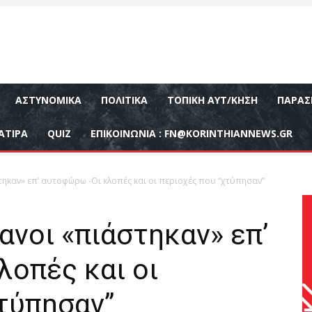
ΑΣΤΥΝΟΜΙΚΆ
ΠΟΛΙΤΙΚΆ
ΤΟΠΙΚΉ ΑΥΤ/ΚΗΣΗ
ΠΑΡΑΣ
ΑΤΙΡΑ
QUIZ
ΕΠΙΚΟΙΝΩΝΊΑ :
FN@KORINTHIANNEWS.GR
τηκαν» επ’ αυτοφώρω -Οι κλοπές και οι περιοχές που “χτύπησαν”
ανοι «πιάστηκαν» επ’
οπές και οι
τύπησαν”