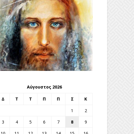
Αύγουστος 2026
Δ
Τ
Τ
Π
Π
Σ
Κ
1
2
3
4
5
6
7
8
9
10
11
12
13
14
15
16