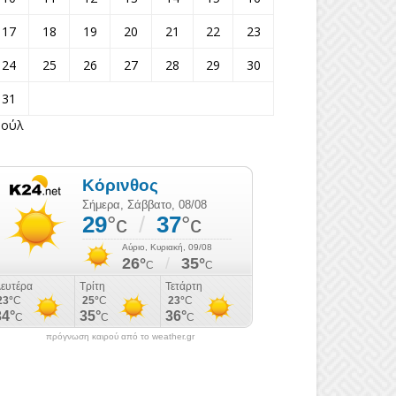
17
18
19
20
21
22
23
24
25
26
27
28
29
30
31
Ιούλ
πρόγνωση καιρού από το weather.gr