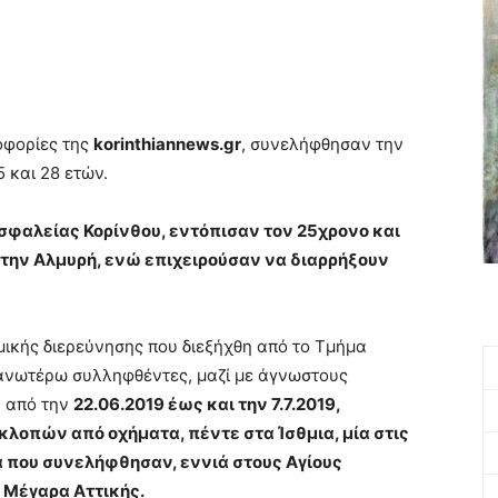
οφορίες της
korinthiannews.gr
, συνελήφθησαν την
 και 28 ετών.
Ασφαλείας Κορίνθου, εντόπισαν τον 25χρονο και
στην Αλμυρή, ενώ επιχειρούσαν να διαρρήξουν
μικής διερεύνησης που διεξήχθη από το Τμήμα
 ανωτέρω συλληφθέντες, μαζί με άγνωστους
α από την
22.06.2019 έως και την 7.7.2019,
κλοπών από οχήματα, πέντε στα Ίσθμια, μία στις
α που συνελήφθησαν, εννιά στους Αγίους
 Μέγαρα Αττικής.