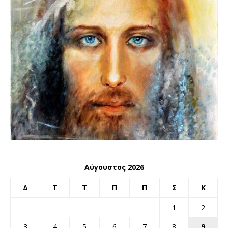
Αύγουστος 2026
Δ
Τ
Τ
Π
Π
Σ
Κ
1
2
3
4
5
6
7
8
9