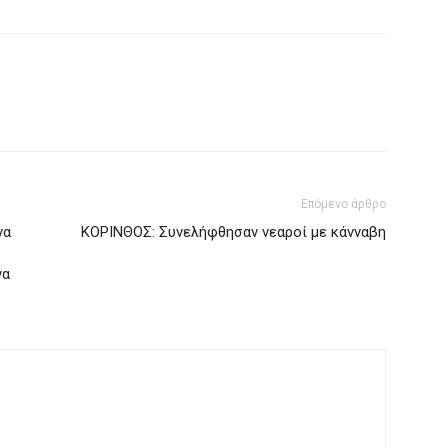
Επόμενο άρθρο
να
ΚΟΡΙΝΘΟΣ: Συνελήφθησαν νεαροί με κάνναβη
να