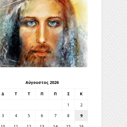
Αύγουστος 2026
Δ
Τ
Τ
Π
Π
Σ
Κ
1
2
3
4
5
6
7
8
9
10
11
12
13
14
15
16