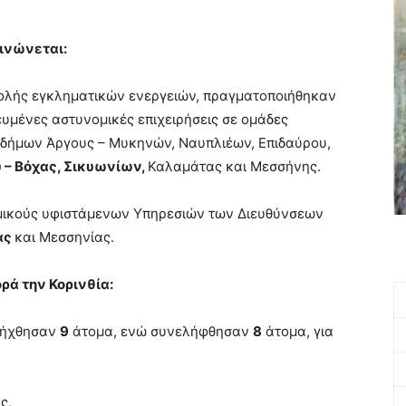
ινώνεται:
τολής εγκληματικών ενεργειών, πραγματοποιήθηκαν
ευμένες αστυνομικές επιχειρήσεις σε ομάδες
ν δήμων Άργους – Μυκηνών, Ναυπλιέων, Επιδαύρου,
 – Βόχας, Σικυωνίων,
Καλαμάτας και Μεσσήνης.
ομικούς υφιστάμενων Υπηρεσιών των Διευθύνσεων
ας
και Μεσσηνίας.
ρά την Κορινθία:
σήχθησαν
9
άτομα, ενώ συνελήφθησαν
8
άτομα, για
ς,