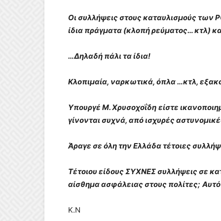
Οι συλλήψεις στους καταυλισμούς των 
ίδια πράγματα (κλοπή ρεύματος… κτλ) κ
…
Δηλαδή πάλι τα ίδια!
Κλοπιμαία, ναρκωτικά, όπλα …κτλ, εξακ
Υπουργέ Μ. Χρυσοχοΐδη
είστε ικανοποιη
γίνονται συχνά, από ισχυρές αστυνομικ
Άραγε σε όλη την Ελλάδα τέτοιες συλλήψ
Τέτοιου είδους ΣΥΧΝΕΣ συλλήψεις σε κα
αίσθημα ασφάλειας στους πολίτες;
Αυτό
Κ.Ν