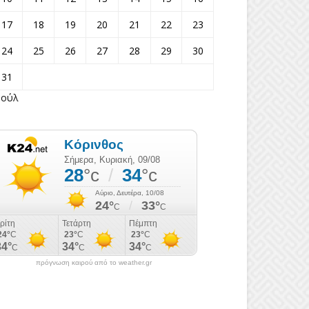
17
18
19
20
21
22
23
24
25
26
27
28
29
30
31
Ιούλ
πρόγνωση καιρού από το weather.gr