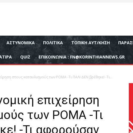
ΑΣΤΥΝΟΜΙΚΆ
ΠΟΛΙΤΙΚΆ
ΤΟΠΙΚΉ ΑΥΤ/ΚΗΣΗ
ΠΑΡΑΣ
ΑΤΙΡΑ
QUIZ
ΕΠΙΚΟΙΝΩΝΊΑ :
FN@KORINTHIANNEWS.GR
ίρηση στους καταυλισμούς των ΡΟΜΑ -Τι ΠΑΛΙ ΔΕΝ βρέθηκε! -Τι...
νομική επιχείρηση
μούς των ΡΟΜΑ -Τι
κε! -Τι αφορούσαν