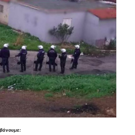
μβάνουμε: