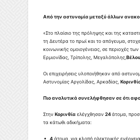
Από την αστυνομία μεταξύ άλλων ανακο
«Στο πλαίσιο της πρόληψης και της κατασ
τη Δευτέρα το πρωί και το απόγευμα, στοχ
κοινωνικής ομοιογένειας, σε περιοχές τω
Ερμιονίδας, Τρίπολης, Μεγαλόπολης,
Βέλου
Οι επιχειρήσεις υλοποιήθηκαν από αστυν
Αστυνομίας Αργολίδας, Αρκαδίας,
Κορινθί
Πιο αναλυτικά συνελήφθησαν σε ότι αφο
Στην
Κορινθία
ελέγχθησαν
24
άτομα, προ
τα κάτωθι αδικήματα:
4
άτομα, για κλοπή ηλεκτρικής ενέργεια