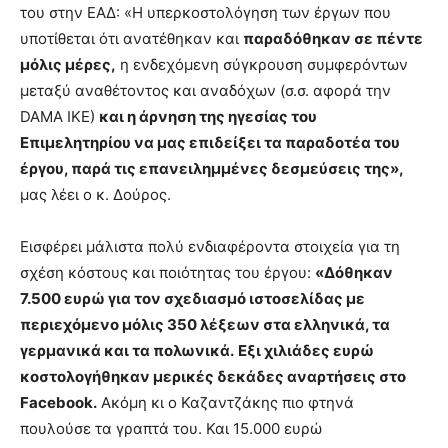
του στην ΕΑΔ: «Η υπερκοστολόγηση των έργων που
υποτίθεται ότι ανατέθηκαν και
παραδόθηκαν σε πέντε
μόλις μέρες,
η ενδεχόμενη σύγκρουση συμφερόντων
μεταξύ αναθέτοντος και αναδόχων (σ.σ. αφορά την
DAMA ΙΚΕ)
και η άρνηση της ηγεσίας του
Επιμελητηρίου να μας επιδείξει τα παραδοτέα του
έργου, παρά τις επανειλημμένες δεσμεύσεις της»,
μας λέει ο κ. Δούρος.
Εισφέρει μάλιστα πολύ ενδιαφέροντα στοιχεία για τη
σχέση κόστους και ποιότητας του έργου:
«Δόθηκαν
7.500 ευρώ για τον σχεδιασμό ιστοσελίδας με
περιεχόμενο μόλις 350 λέξεων στα ελληνικά, τα
γερμανικά και τα πολωνικά.
Εξι χιλιάδες ευρώ
κοστολογήθηκαν μερικές δεκάδες αναρτήσεις στο
Facebook.
Ακόμη κι ο Καζαντζάκης πιο φτηνά
πουλούσε τα γραπτά του. Και 15.000 ευρώ