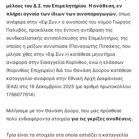
μέλους του Δ.Σ. του Επιμελητηρίου
.
Η ανάθεση, εν
πλήρει αγνοία των ίδιων των οινοπαραγωγών,
όπως
ανέφερε στην «Εφ.Συν.» ο οινοποιός του νομού Γιώργος
Παλυβός, προκάλεσε την έντονη αντίδραση της
συνδικαλιστικής αντιπολίτευσης στο Επιμελητήριο, της
οποίας η μείζων συνιστώσα (Παναγιώτης Πιτσάκης, που
μίλησε χθες στην «Εφ.Συν.») κατέθεσε μηνυτήρια
αναφορά στην Εισαγγελία Κορίνθου, ενώ η ελάσσων
(Κορινθίας Επιχειρείν) διά του Θανάση Δούρου κατέθεσε
καταγγελία-αναφορά στην Εθνική Αρχή Διαφάνειας
(ΕΑΔ) στις 18 Δεκεμβρίου 2025 (με αριθμό πρωτοκόλλου
1766077614).
Μιλήσαμε με τον Θανάση Δούρο, που μας πρόσθεσε
πολύ ενδιαφέροντα στοιχεία
για τις γκρίζες αναθέσεις.
Τρία είναι τα στοιχεία στα οποία εστιάζει η καταγγελία