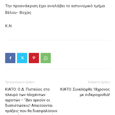
Την προανάκριση έχει αναλάβει το αστυνομικό τμήμα
Βέλου- Βοχας
Κ.Ν
Προηγούμενο άρθρο
Επόμενο άρθρο
ΚΙΑΤΟ: Ο Δ. Πιστεύος στο
ΚΙΑΤΟ: Συνελήφθη 18χρονος
πλευρό των πληγέντων
με σιδερογροθιά!
αγροτών – “Δεν αρκούν οι
διαπιστώσεις! Απαιτούνται
πράξεις που θα διασφαλίσουν