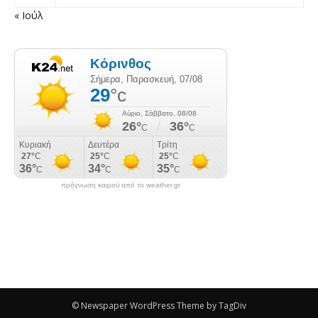
« Ιούλ
πρόγνωση καιρού από το weather.gr
© Newspaper WordPress Theme by TagDiv