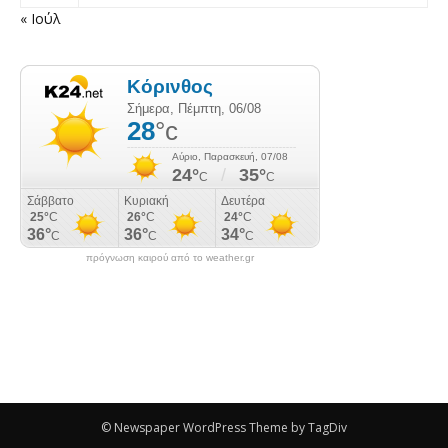
« Ιούλ
πρόγνωση καιρού από το weather.gr
© Newspaper WordPress Theme by TagDiv