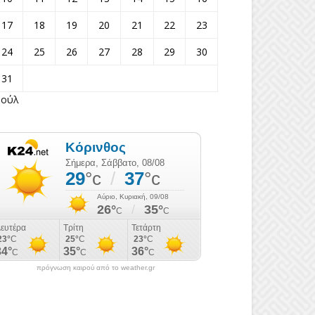
17
18
19
20
21
22
23
24
25
26
27
28
29
30
31
Ιούλ
πρόγνωση καιρού από το weather.gr