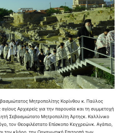
εβασμιώτατος Μητροπολίτης Κορίνθου κ. Παύλος
αγίους Αρχιερείς για την παρουσία και τη συμμετοχή
ιλητή Σεβασμιώτατο Μητροπολίτη Άρτηςκ. Καλλίνικο
όγο, τον Θεοφιλέστατο Επίσκοπο Κεγχρεώνκ. Αγάπιο,
ι τον κλήρο, την Οργανωτική Επιτροπή των