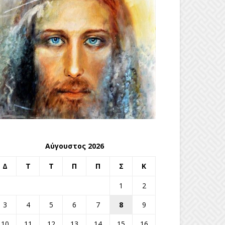
Αύγουστος 2026
Δ
Τ
Τ
Π
Π
Σ
Κ
1
2
3
4
5
6
7
8
9
10
11
12
13
14
15
16