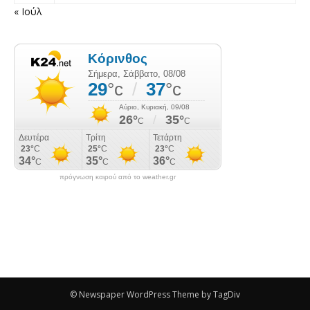
« Ιούλ
πρόγνωση καιρού από το weather.gr
© Newspaper WordPress Theme by TagDiv