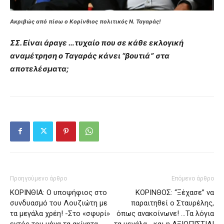
Ακριβώς από πίσω ο Κορίνθιος πολιτικός Ν. Ταγαράς!
ΣΣ. Είναι άραγε …τυχαίο που σε κάθε εκλογική
αναμέτρηση ο Ταγαράς κάνει “βουτιά”
στα
αποτελέσματα;
Προηγούμενο άρθρο
Επόμενο άρθρο
ΚΟΡΙΝΘΙΑ: Ο υποψήφιος στο
ΚΟΡΙΝΘΟΣ: “Ξέχασε” να
συνδυασμό του Λουζιώτη με
παραιτηθεί ο Σταυρέλης,
τα μεγάλα χρέη! -Στο «σφυρί»
όπως ανακοίνωνε! …Τα λόγια
εντός του μήνα τα ακίνητα
τα μεγάλα …και η ΑΞΙΟΠΙΣΤΙΑ!