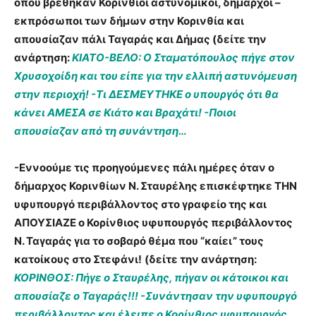
όπου βρέθηκαν Κορίνθιοι αστυνομικοί, δήμαρχοι –
εκπρόσωποι των δήμων στην Κορινθία και
απουσίαζαν πάλι Ταγαράς και Δήμας (δείτε την
ανάρτηση:
ΚΙΑΤΟ-ΒΕΛΟ: Ο Σταματόπουλος πήγε στον
Χρυσοχοίδη και του είπε για την ελλιπή αστυνόμευση
στην περιοχή! -Τι ΔΕΣΜΕΥΤΗΚΕ ο υπουργός ότι θα
κάνει ΑΜΕΣΑ σε Κιάτο και Βραχάτι! -Ποιοι
απουσίαζαν από τη συνάντηση…
-Εννοούμε τις προηγούμενες πάλι ημέρες όταν ο
δήμαρχος Κορινθίων Ν. Σταυρέλης επισκέφτηκε ΤΗΝ
υφυπουργό περιβάλλοντος στο γραφείο της και
ΑΠΟΥΣΙΑΖΕ ο Κορίνθιος υφυπουργός περιβάλλοντος
Ν. Ταγαράς για το σοβαρό θέμα που “καίει” τους
κατοίκους στο Στεφάνι!
(δείτε την ανάρτηση:
ΚΟΡΙΝΘΟΣ: Πήγε ο Σταυρέλης, πήγαν οι κάτοικοι και
απουσίαζε ο Ταγαράς!!! -Συνάντησαν την υφυπουργό
περιβάλλοντος και έλειπε ο Κορίνθιος υφυπουργός