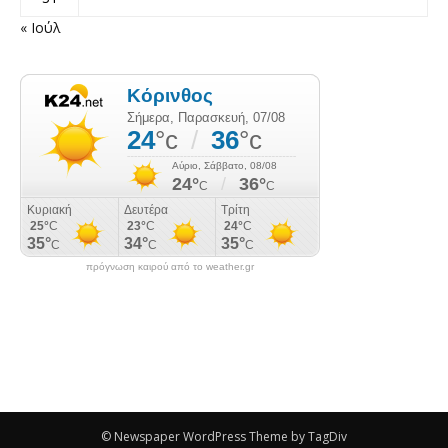
« Ιούλ
πρόγνωση καιρού από το weather.gr
© Newspaper WordPress Theme by TagDiv