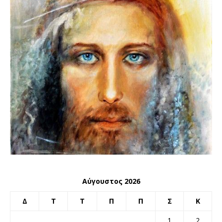
Αύγουστος 2026
Δ
Τ
Τ
Π
Π
Σ
Κ
1
2