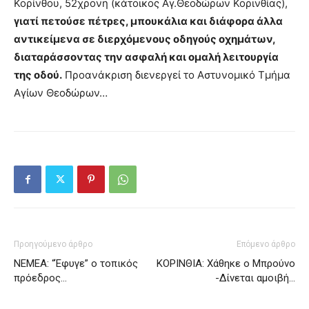
Κορίνθου, 52χρονη (κάτοικος Αγ.Θεοδώρων Κορινθίας),
γιατί πετούσε πέτρες, μπουκάλια και διάφορα άλλα
αντικείμενα σε διερχόμενους οδηγούς οχημάτων,
διαταράσσοντας την ασφαλή και ομαλή λειτουργία
της οδού.
Προανάκριση διενεργεί το Αστυνομικό Τμήμα
Αγίων Θεοδώρων…
Προηγούμενο άρθρο
Επόμενο άρθρο
ΝΕΜΕΑ: “Έφυγε” ο τοπικός
ΚΟΡΙΝΘΙΑ: Χάθηκε ο Μπρούνο
πρόεδρος…
-Δίνεται αμοιβή…