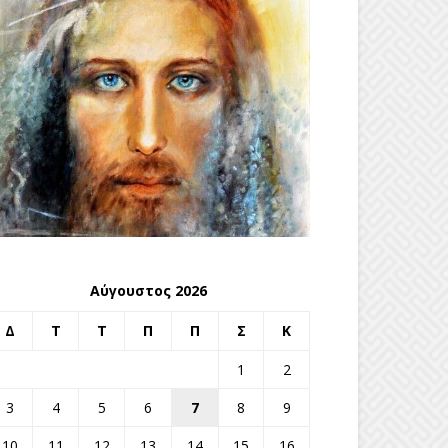
Αύγουστος 2026
Δ
Τ
Τ
Π
Π
Σ
Κ
1
2
3
4
5
6
7
8
9
10
11
12
13
14
15
16