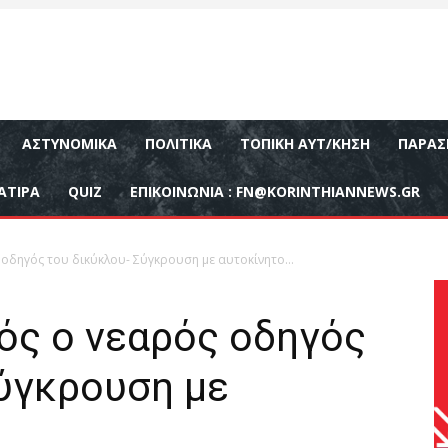
ΑΣΤΥΝΟΜΙΚΆ
ΠΟΛΙΤΙΚΆ
ΤΟΠΙΚΉ ΑΥΤ/ΚΗΣΗ
ΠΑΡΑΣ
ΑΤΙΡΑ
QUIZ
ΕΠΙΚΟΙΝΩΝΊΑ :
FN@KORINTHIANNEWS.GR
 οδηγός του δικύκλου- Σύγκρουση με αυτοκίνητο…
ός ο νεαρός οδηγός
Σύγκρουση με