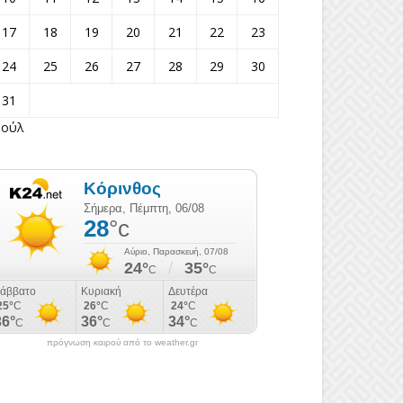
17
18
19
20
21
22
23
24
25
26
27
28
29
30
31
Ιούλ
πρόγνωση καιρού από το weather.gr