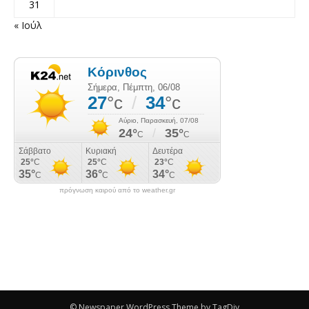
31
« Ιούλ
πρόγνωση καιρού από το weather.gr
© Newspaper WordPress Theme by TagDiv