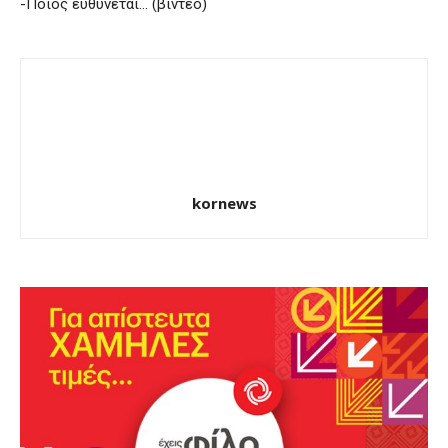
-Ποιος ευθύνεται… (βίντεο)
kornews