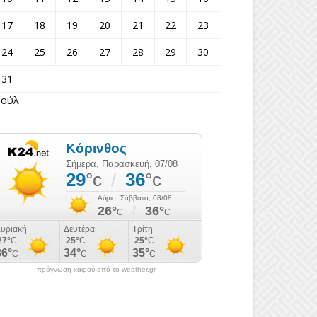
17
18
19
20
21
22
23
24
25
26
27
28
29
30
31
Ιούλ
πρόγνωση καιρού από το weather.gr