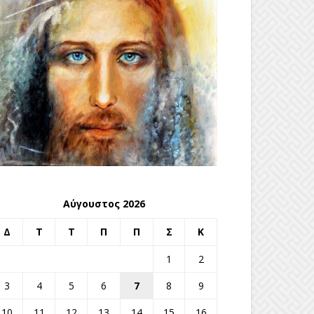
Αύγουστος 2026
Δ
Τ
Τ
Π
Π
Σ
Κ
1
2
3
4
5
6
7
8
9
10
11
12
13
14
15
16