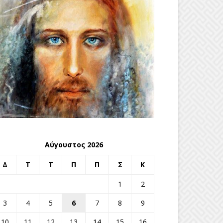
Αύγουστος 2026
Δ
Τ
Τ
Π
Π
Σ
Κ
1
2
3
4
5
6
7
8
9
10
11
12
13
14
15
16