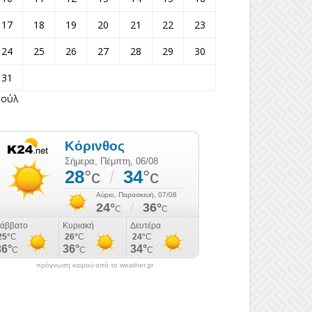
17
18
19
20
21
22
23
24
25
26
27
28
29
30
31
Ιούλ
πρόγνωση καιρού από το weather.gr