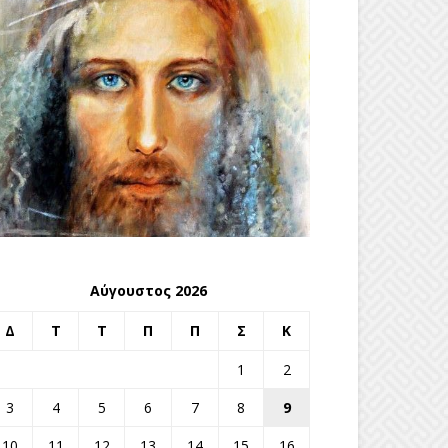
Αύγουστος 2026
Δ
Τ
Τ
Π
Π
Σ
Κ
1
2
3
4
5
6
7
8
9
10
11
12
13
14
15
16