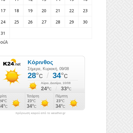
17
18
19
20
21
22
23
24
25
26
27
28
29
30
31
Ιούλ
πρόγνωση καιρού από το weather.gr