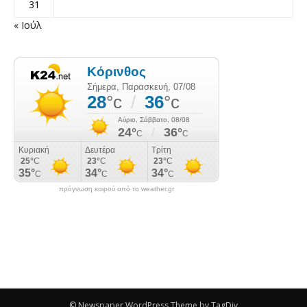
31
« Ιούλ
πρόγνωση καιρού από το weather.gr
© Newspaper WordPress Theme by TagDiv