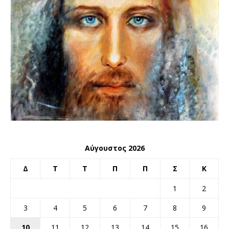
Αύγουστος 2026
Δ
Τ
Τ
Π
Π
Σ
Κ
1
2
3
4
5
6
7
8
9
10
11
12
13
14
15
16