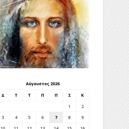
Αύγουστος 2026
Δ
Τ
Τ
Π
Π
Σ
Κ
1
2
3
4
5
6
7
8
9
10
11
12
13
14
15
16