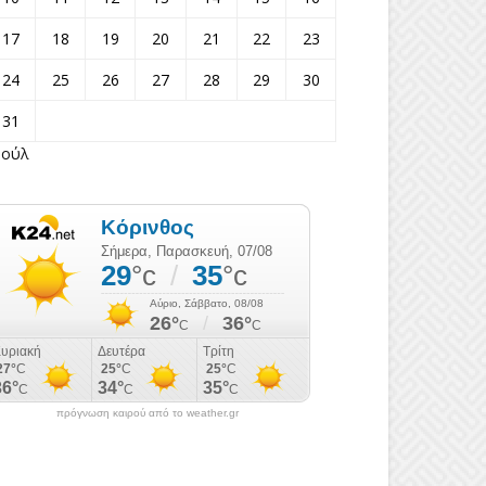
17
18
19
20
21
22
23
24
25
26
27
28
29
30
31
Ιούλ
πρόγνωση καιρού από το weather.gr