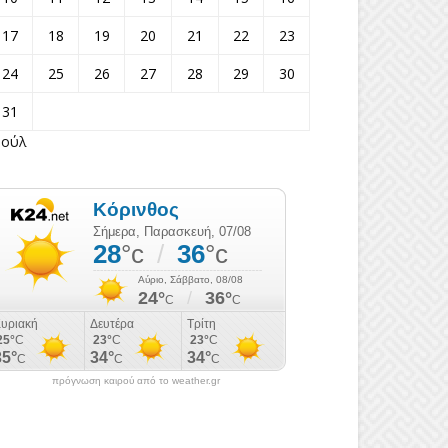
17
18
19
20
21
22
23
24
25
26
27
28
29
30
31
Ιούλ
πρόγνωση καιρού από το weather.gr