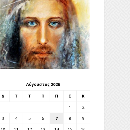
Αύγουστος 2026
Δ
Τ
Τ
Π
Π
Σ
Κ
1
2
3
4
5
6
7
8
9
10
11
12
13
14
15
16