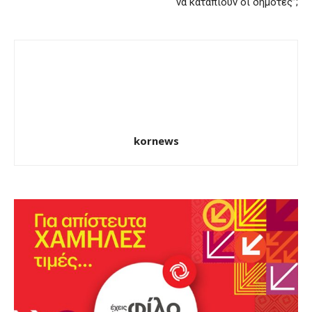
να καταπιούν οι δημότες”;
kornews