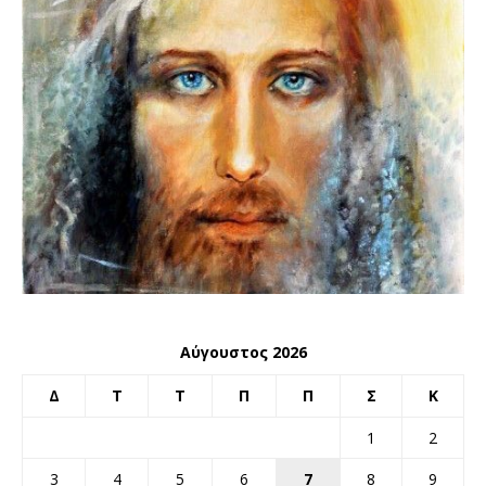
Αύγουστος 2026
Δ
Τ
Τ
Π
Π
Σ
Κ
1
2
3
4
5
6
7
8
9