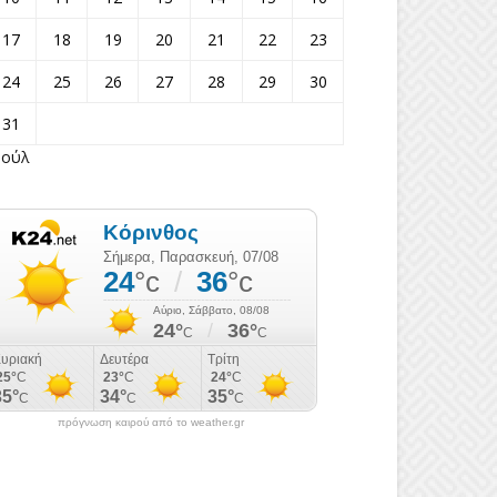
17
18
19
20
21
22
23
24
25
26
27
28
29
30
31
Ιούλ
πρόγνωση καιρού από το weather.gr