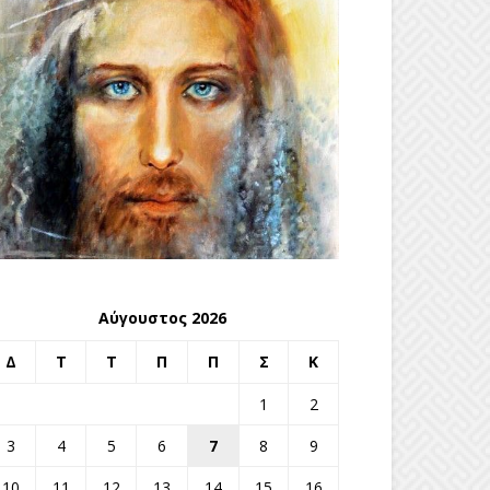
Αύγουστος 2026
Δ
Τ
Τ
Π
Π
Σ
Κ
1
2
3
4
5
6
7
8
9
10
11
12
13
14
15
16