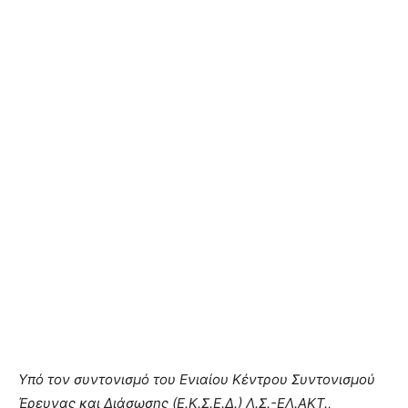
Υπό τον συντονισμό του Ενιαίου Κέντρου Συντονισμού
Έρευνας και Διάσωσης (Ε.Κ.Σ.Ε.Δ.) Λ.Σ.-ΕΛ.ΑΚΤ.,