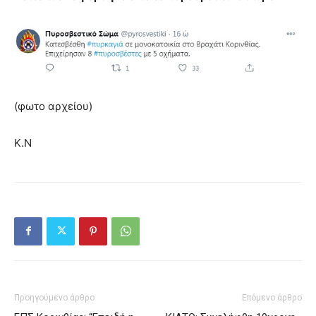
(φωτο αρχείου)
Κ.Ν
Προηγούμενο άρθρο
Επόμενο άρθρο