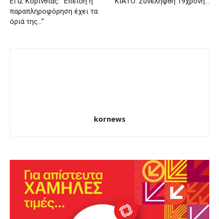
ΕΠΣ Κορινθίας: “Επειδή η
ΚΙΑΤΟ: Συνελήφθη 19χρονη…
παραπληροφόρηση έχει τα
όριά της…”
kornews