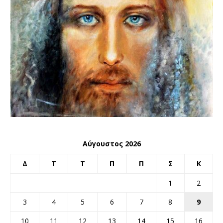
Αύγουστος 2026
Δ
Τ
Τ
Π
Π
Σ
Κ
1
2
3
4
5
6
7
8
9
10
11
12
13
14
15
16