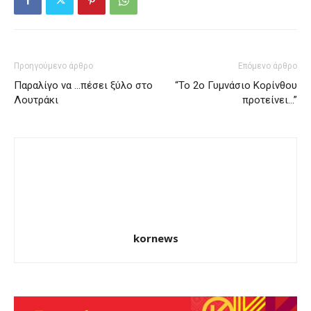
Προηγούμενο άρθρο
Επόμενο άρθρο
Παραλίγο να …πέσει ξύλο στο
“To 2ο Γυμνάσιο Κορίνθου
Λουτράκι
προτείνει…”
kornews