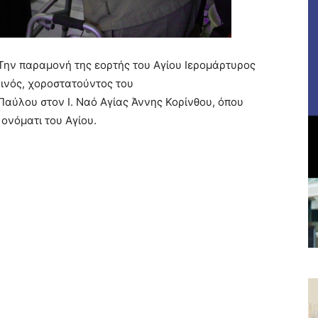
Την παραμονή της εορτής του Αγίου Ιερομάρτυρος
ινός, χοροστατούντος του
αύλου στον Ι. Ναό Αγίας Άννης Κορίνθου, όπου
 ονόματι του Αγίου.