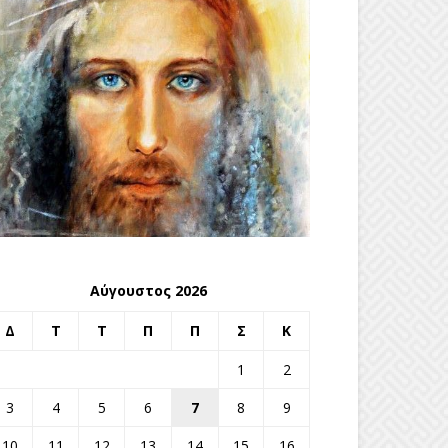
Αύγουστος 2026
Δ
Τ
Τ
Π
Π
Σ
Κ
1
2
3
4
5
6
7
8
9
10
11
12
13
14
15
16