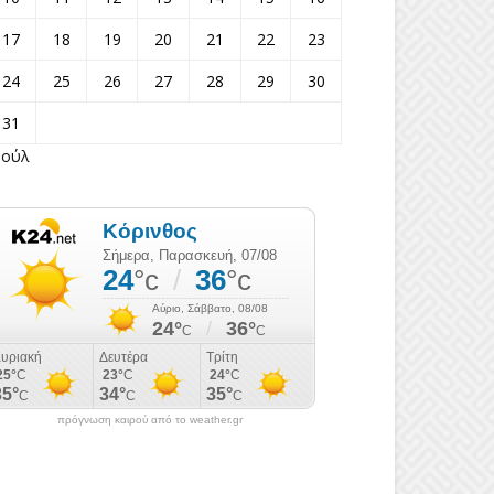
17
18
19
20
21
22
23
24
25
26
27
28
29
30
31
Ιούλ
πρόγνωση καιρού από το weather.gr