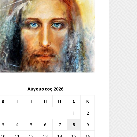
Αύγουστος 2026
Δ
Τ
Τ
Π
Π
Σ
Κ
1
2
3
4
5
6
7
8
9
10
11
12
13
14
15
16