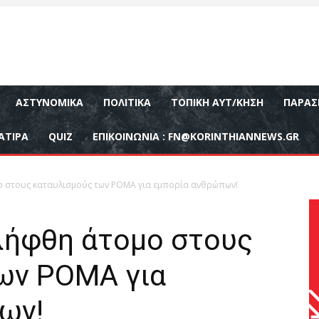
ΑΣΤΥΝΟΜΙΚΆ
ΠΟΛΙΤΙΚΆ
ΤΟΠΙΚΉ ΑΥΤ/ΚΗΣΗ
ΠΑΡΑΣ
ΑΤΙΡΑ
QUIZ
ΕΠΙΚΟΙΝΩΝΊΑ :
FN@KORINTHIANNEWS.GR
ο στους καταυλισμούς των ΡΟΜΑ για εμπορία ανθρώπων!
λήφθη άτομο στους
ων ΡΟΜΑ για
ων!