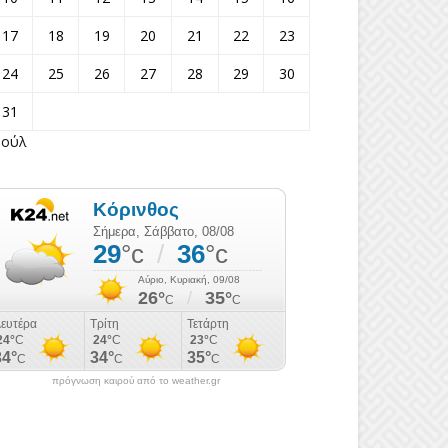
17
18
19
20
21
22
23
24
25
26
27
28
29
30
31
Ιούλ
πρόγνωση καιρού από το weather.gr