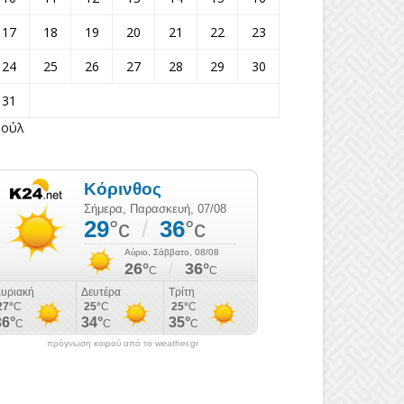
17
18
19
20
21
22
23
24
25
26
27
28
29
30
31
Ιούλ
πρόγνωση καιρού από το weather.gr