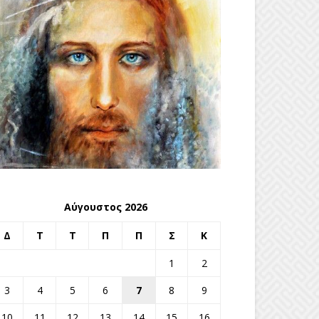
Αύγουστος 2026
Δ
Τ
Τ
Π
Π
Σ
Κ
1
2
3
4
5
6
7
8
9
10
11
12
13
14
15
16