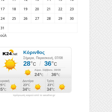
17
18
19
20
21
22
23
24
25
26
27
28
29
30
31
Ιούλ
πρόγνωση καιρού από το weather.gr