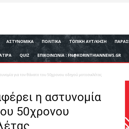
ΑΣΤΥΝΟΜΙΚΆ
ΠΟΛΙΤΙΚΆ
ΤΟΠΙΚΉ ΑΥΤ/ΚΗΣΗ
ΠΑΡΑΣ
ΑΤΙΡΑ
QUIZ
ΕΠΙΚΟΙΝΩΝΊΑ :
FN@KORINTHIANNEWS.GR
στυνομία για τον θάνατο του 50χρονου οδηγού μοτοσικλέτας
αφέρει η αστυνομία
του 50χρονου
λέτας