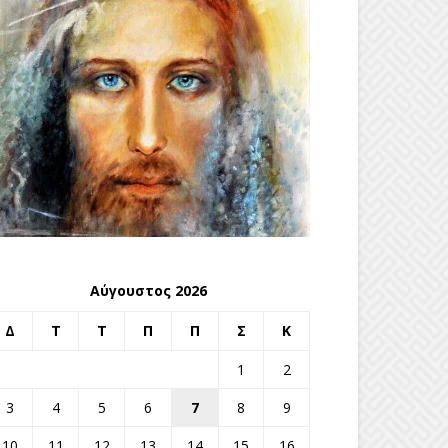
Αύγουστος 2026
Δ
Τ
Τ
Π
Π
Σ
Κ
1
2
3
4
5
6
7
8
9
10
11
12
13
14
15
16