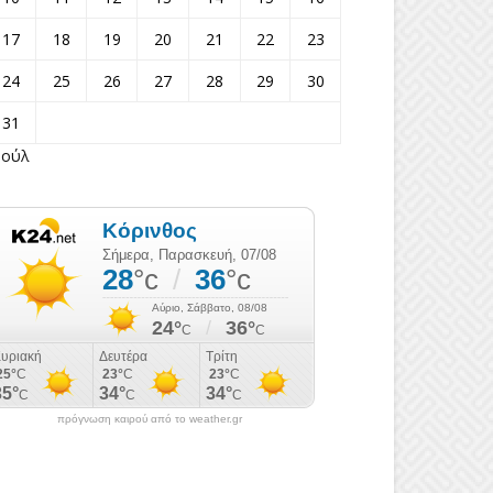
17
18
19
20
21
22
23
24
25
26
27
28
29
30
31
Ιούλ
πρόγνωση καιρού από το weather.gr