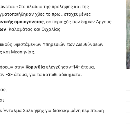
νεται: «Στο πλαίσιο της πρόληψης και της
γματοποιήθηκαν χθες το πρωί, στοχευμένες
νικής ομοιογένειας
, σε περιοχές των δήμων Άργους
ίων
, Καλαμάτας και Οιχαλίας.
ομικούς υφιστάμενων Υπηρεσιών των Διευθύνσεων
ς και Μεσσηνίας.
ιρήσεων στην
Κορινθία
ελέγχθησαν
-14-
άτομα,
σαν
-3-
άτομα, για τα κάτωθι αδικήματα:
ιας,
αι
σε Ένταλμα Σύλληψης για διακεκριμένη περίπτωση