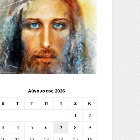
Αύγουστος 2026
Δ
Τ
Τ
Π
Π
Σ
Κ
1
2
3
4
5
6
7
8
9
10
11
12
13
14
15
16