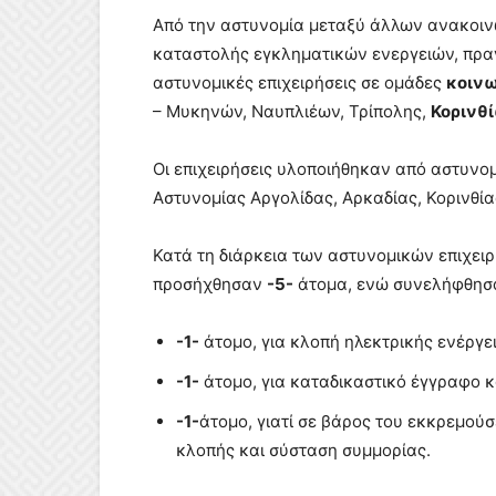
Από την αστυνομία μεταξύ άλλων ανακοινώ
καταστολής εγκληματικών ενεργειών, πρα
αστυνομικές επιχειρήσεις σε ομάδες
κοινω
– Μυκηνών, Ναυπλιέων, Τρίπολης,
Κορινθ
Οι επιχειρήσεις υλοποιήθηκαν από αστυν
Αστυνομίας Αργολίδας, Αρκαδίας, Κορινθία
Κατά τη διάρκεια των αστυνομικών επιχε
προσήχθησαν
-5-
άτομα, ενώ συνελήφθη
-1-
άτομο, για κλοπή ηλεκτρικής ενέργε
-1-
άτομο, για καταδικαστικό έγγραφο κ
-1-
άτομο, γιατί σε βάρος του εκκρεμού
κλοπής και σύσταση συμμορίας.