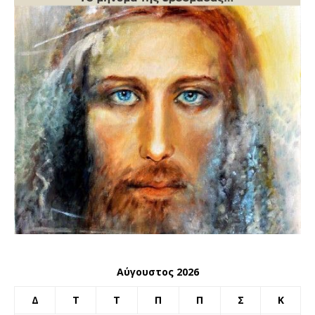
Αύγουστος 2026
Δ
Τ
Τ
Π
Π
Σ
Κ