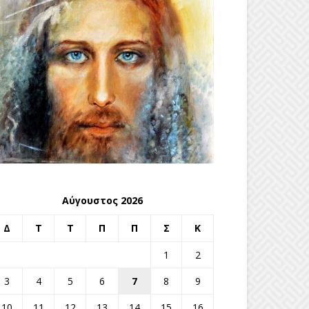
Αύγουστος 2026
Δ
Τ
Τ
Π
Π
Σ
Κ
1
2
3
4
5
6
7
8
9
10
11
12
13
14
15
16