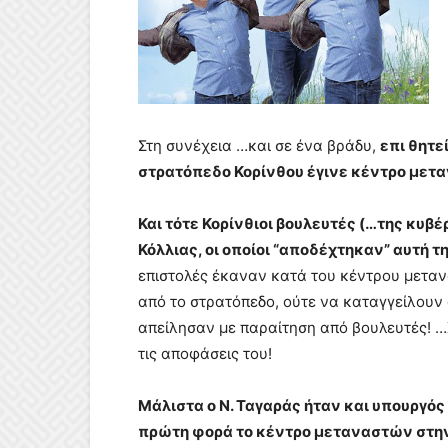
Στη συνέχεια …και σε ένα βράδυ,
επι θητε
στρατόπεδο Κορίνθου έγινε κέντρο μετ
Και τότε Κορίνθιοι βουλευτές (…της κυβέ
Κόλλιας, οι οποίοι “αποδέχτηκαν” αυτή τ
επιστολές έκαναν κατά του κέντρου μεταν
από το στρατόπεδο, ούτε να καταγγείλουν
απείλησαν με παραίτηση από βουλευτές! 
τις αποφάσεις του!
Μάλιστα ο Ν. Ταγαράς ήταν και υπουργός
πρώτη φορά το κέντρο μεταναστών στην 