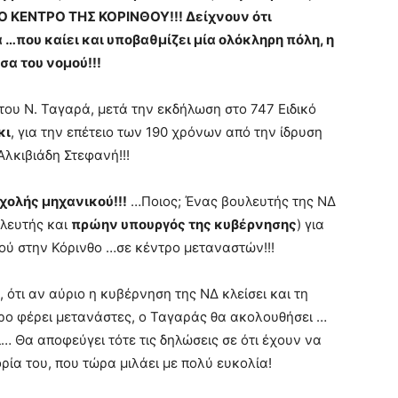
 ΚΕΝΤΡΟ ΤΗΣ ΚΟΡΙΝΘΟΥ!!! Δείχνουν ότι
…που καίει και υποβαθμίζει μία ολόκληρη πόλη, η
σα του νομού!!!
του Ν. Ταγαρά, μετά την εκδήλωση στο 747 Ειδικό
κι
, για την επέτειο των 190 χρόνων από την ίδρυση
λκιβιάδη Στεφανή!!!
σχολής μηχανικού!!!
…Ποιος; Ένας βουλευτής της ΝΔ
υλευτής και
πρώην υπουργός της κυβέρνησης
) για
ού στην Κόρινθο …σε κέντρο μεταναστών!!!
ότι αν αύριο η κυβέρνηση της ΝΔ κλείσει και τη
ρο φέρει μετανάστες, ο Ταγαράς θα ακολουθήσει …
… Θα αποφεύγει τότε τις δηλώσεις σε ότι έχουν να
ρία του, που τώρα μιλάει με πολύ ευκολία!