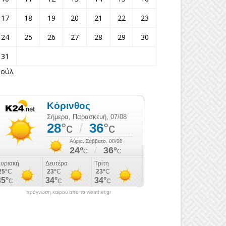
17
18
19
20
21
22
23
24
25
26
27
28
29
30
31
Ιούλ
πρόγνωση καιρού από το weather.gr