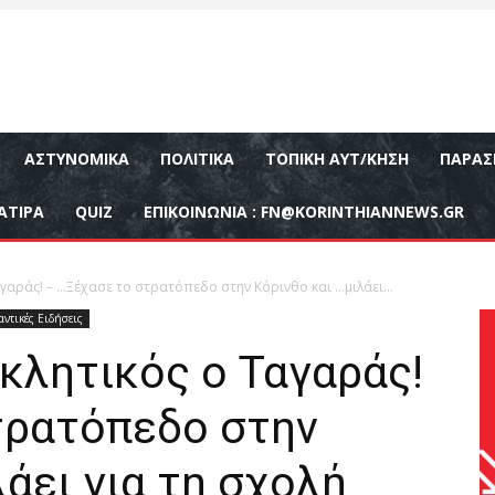
ΑΣΤΥΝΟΜΙΚΆ
ΠΟΛΙΤΙΚΆ
ΤΟΠΙΚΉ ΑΥΤ/ΚΗΣΗ
ΠΑΡΑΣ
ΑΤΙΡΑ
QUIZ
ΕΠΙΚΟΙΝΩΝΊΑ :
FN@KORINTHIANNEWS.GR
γαράς! – …Ξέχασε το στρατόπεδο στην Κόρινθο και …μιλάει...
ντικές Ειδήσεις
κλητικός ο Ταγαράς!
τρατόπεδο στην
λάει για τη σχολή