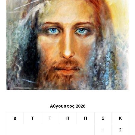
Αύγουστος 2026
Δ
Τ
Τ
Π
Π
Σ
Κ
1
2