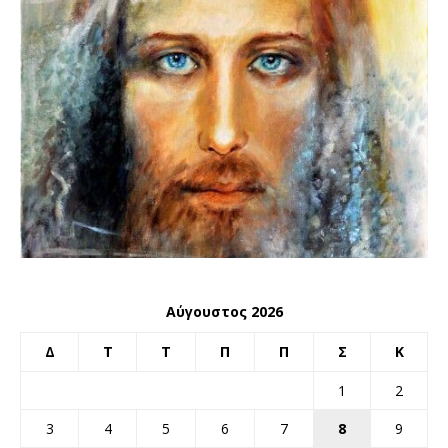
Αύγουστος 2026
Δ
Τ
Τ
Π
Π
Σ
Κ
1
2
3
4
5
6
7
8
9