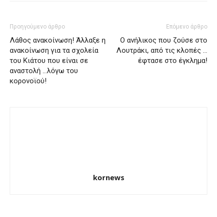
Προηγούμενο άρθρο
Επόμενο άρθρο
Λάθος ανακοίνωση! Άλλαξε η
Ο ανήλικος που ζούσε στο
ανακοίνωση για τα σχολεία
Λουτράκι, από τις κλοπές …
του Κιάτου που είναι σε
έφτασε στο έγκλημα!
αναστολή …λόγω του
κορονοϊού!
kornews