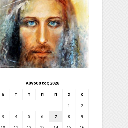
Αύγουστος 2026
Δ
Τ
Τ
Π
Π
Σ
Κ
1
2
3
4
5
6
7
8
9
10
11
12
13
14
15
16