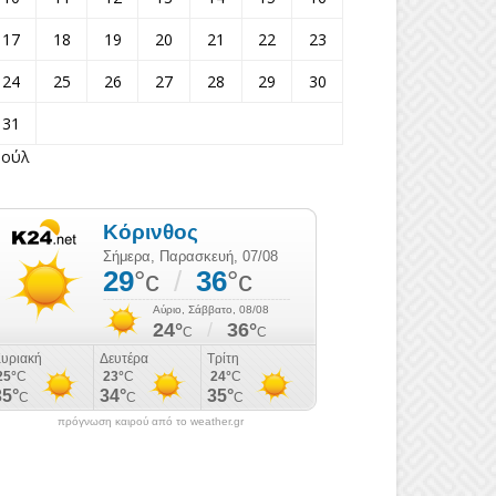
17
18
19
20
21
22
23
24
25
26
27
28
29
30
31
Ιούλ
πρόγνωση καιρού από το weather.gr