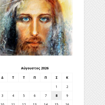
Αύγουστος 2026
Δ
Τ
Τ
Π
Π
Σ
Κ
1
2
3
4
5
6
7
8
9
10
11
12
13
14
15
16