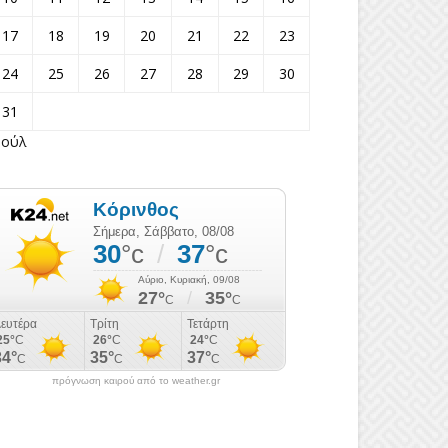
17
18
19
20
21
22
23
24
25
26
27
28
29
30
31
Ιούλ
πρόγνωση καιρού από το weather.gr