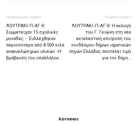
Προηγούμενο άρθρο
Επόμενο άρθρο
ΛΟΥΤΡΑΚΙ-Π-ΑΓ.Θ:
ΛΟΥΤΡΑΚΙ-Π-ΑΓ.Θ: Η εκλογή
Συμμετείχαν 15 σχολικές
του Γ. Γκιώνη στη νέα
μονάδες – Συλλέχθηκαν
εκτελεστική επιτροπή του
περισσότερα από 8.500 κιλά
συνδέσμου δήμων ιαματικών
ανακυκλώσιμων υλικών -Η
πηγών Ελλάδας αποτελεί τιμή
βράβευση του υπαλλήλου…
για τον δήμο…
kornews