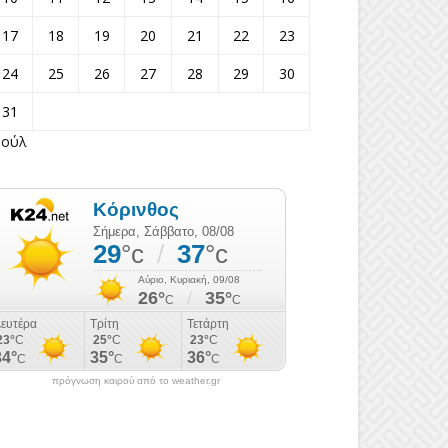
17
18
19
20
21
22
23
24
25
26
27
28
29
30
31
Ιούλ
πρόγνωση καιρού από το weather.gr