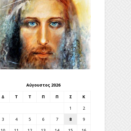
Αύγουστος 2026
Δ
Τ
Τ
Π
Π
Σ
Κ
1
2
3
4
5
6
7
8
9
10
11
12
13
14
15
16